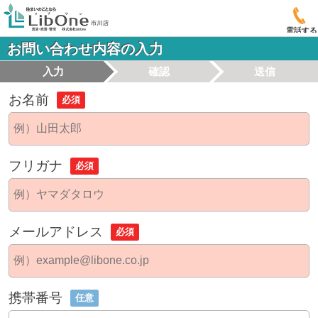
電話する
お問い合わせ内容の入力
入力
確認
送信
お名前
必須
フリガナ
必須
メールアドレス
必須
携帯番号
任意