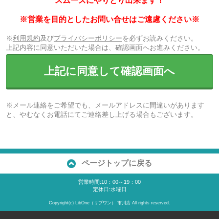
スムーズにやりとり出来ます！
※営業を目的としたお問い合せはご遠慮ください※
※
利用規約
及び
プライバシーポリシー
を必ずお読みください。
上記内容に同意いただいた場合は、確認画面へお進みください。
上記に同意して確認画面へ
※メール連絡をご希望でも、メールアドレスに間違いがあります
と、やむなくお電話にてご連絡差し上げる場合もございます。
ページトップに戻る
営業時間:10：00～19：00
定休日:水曜日
Copyright(c) LibOne（リブワン） 市川店 All rights reserved.