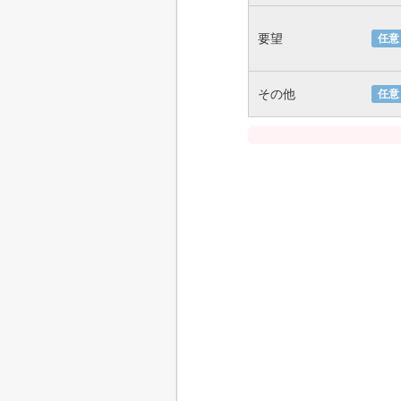
要望
任意
その他
任意