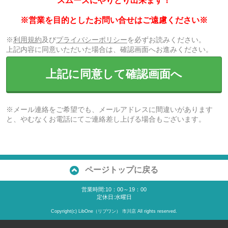
スムーズにやりとり出来ます！
※営業を目的としたお問い合せはご遠慮ください※
※
利用規約
及び
プライバシーポリシー
を必ずお読みください。
上記内容に同意いただいた場合は、確認画面へお進みください。
上記に同意して確認画面へ
※メール連絡をご希望でも、メールアドレスに間違いがあります
と、やむなくお電話にてご連絡差し上げる場合もございます。
ページトップに戻る
営業時間:10：00～19：00
定休日:水曜日
Copyright(c) LibOne（リブワン） 市川店 All rights reserved.