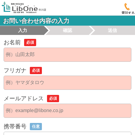
電話する
お問い合わせ内容の入力
入力
確認
送信
お名前
必須
フリガナ
必須
メールアドレス
必須
携帯番号
任意