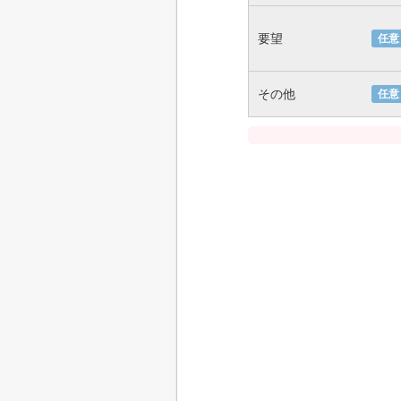
要望
任意
その他
任意