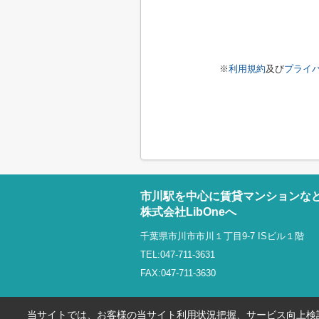
※
利用規約
及び
プライ
市川駅を中心に賃貸マンションな
株式会社LibOneへ
千葉県市川市市川１丁目9-7 ISビル１階
TEL:047-711-3631
FAX:047-711-3630
当サイトでは、お客様の当サイト利用状況把握、サービス向上検討