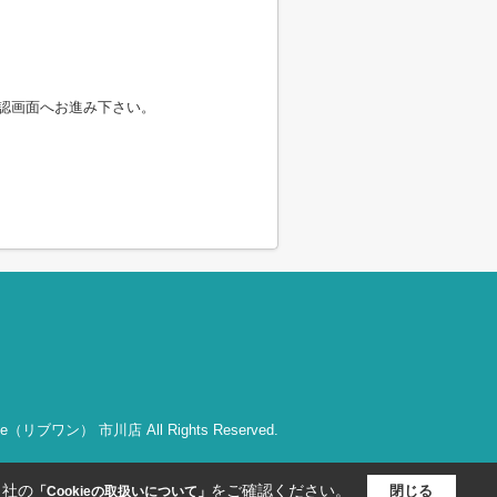
認画面へお進み下さい。
bOne（リブワン） 市川店 All Rights Reserved.
当社の
をご確認ください。
閉じる
「Cookieの取扱いについて」