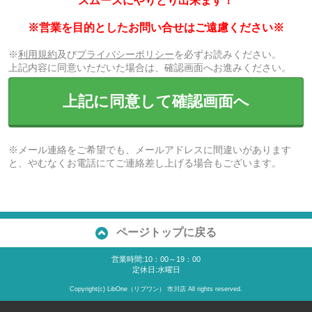
スムーズにやりとり出来ます！
※営業を目的としたお問い合せはご遠慮ください※
※
利用規約
及び
プライバシーポリシー
を必ずお読みください。
上記内容に同意いただいた場合は、確認画面へお進みください。
上記に同意して確認画面へ
※メール連絡をご希望でも、メールアドレスに間違いがあります
と、やむなくお電話にてご連絡差し上げる場合もございます。
ページトップに戻る
営業時間:10：00～19：00
定休日:水曜日
Copyright(c) LibOne（リブワン） 市川店 All rights reserved.