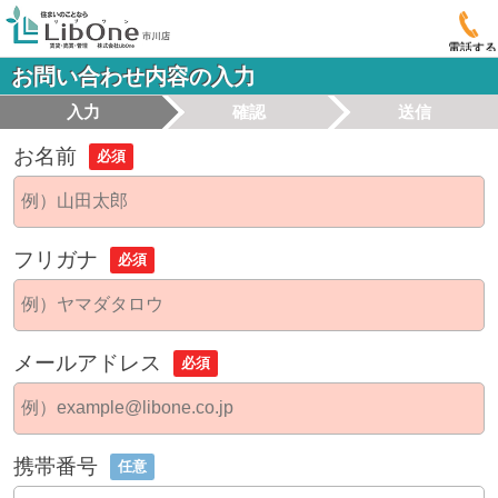
電話する
お問い合わせ内容の入力
入力
確認
送信
お名前
必須
フリガナ
必須
メールアドレス
必須
携帯番号
任意