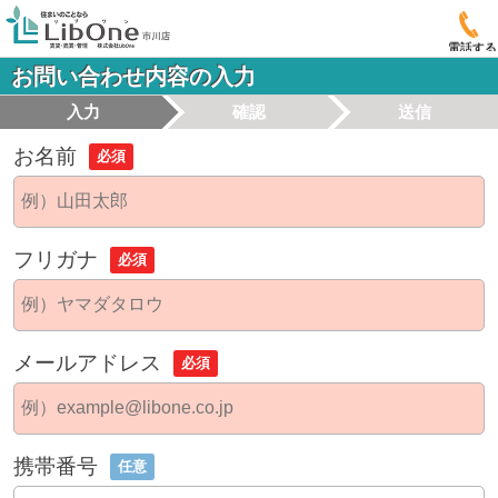
電話する
お問い合わせ内容の入力
入力
確認
送信
お名前
必須
フリガナ
必須
メールアドレス
必須
携帯番号
任意