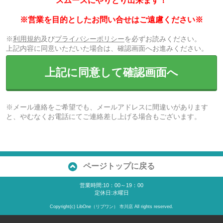
スムーズにやりとり出来ます！
※営業を目的としたお問い合せはご遠慮ください※
※
利用規約
及び
プライバシーポリシー
を必ずお読みください。
上記内容に同意いただいた場合は、確認画面へお進みください。
上記に同意して確認画面へ
※メール連絡をご希望でも、メールアドレスに間違いがあります
と、やむなくお電話にてご連絡差し上げる場合もございます。
ページトップに戻る
営業時間:10：00～19：00
定休日:水曜日
Copyright(c) LibOne（リブワン） 市川店 All rights reserved.