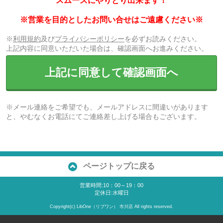
スムーズにやりとり出来ます！
※営業を目的としたお問い合せはご遠慮ください※
※
利用規約
及び
プライバシーポリシー
を必ずお読みください。
上記内容に同意いただいた場合は、確認画面へお進みください。
上記に同意して確認画面へ
※メール連絡をご希望でも、メールアドレスに間違いがあります
と、やむなくお電話にてご連絡差し上げる場合もございます。
ページトップに戻る
営業時間:10：00～19：00
定休日:水曜日
Copyright(c) LibOne（リブワン） 市川店 All rights reserved.