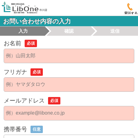
電話する
お問い合わせ内容の入力
入力
確認
送信
お名前
必須
フリガナ
必須
メールアドレス
必須
携帯番号
任意