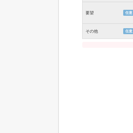
要望
任意
その他
任意