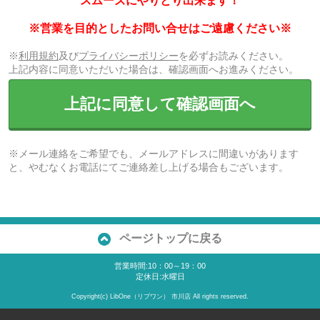
スムーズにやりとり出来ます！
※営業を目的としたお問い合せはご遠慮ください※
※
利用規約
及び
プライバシーポリシー
を必ずお読みください。
上記内容に同意いただいた場合は、確認画面へお進みください。
上記に同意して確認画面へ
※メール連絡をご希望でも、メールアドレスに間違いがあります
と、やむなくお電話にてご連絡差し上げる場合もございます。
ページトップに戻る
営業時間:10：00～19：00
定休日:水曜日
Copyright(c) LibOne（リブワン） 市川店 All rights reserved.