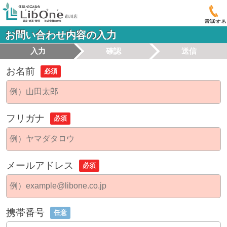
電話する
お問い合わせ内容の入力
入力
確認
送信
お名前
必須
フリガナ
必須
メールアドレス
必須
携帯番号
任意