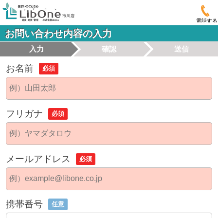
電話する
お問い合わせ内容の入力
入力
確認
送信
お名前
必須
フリガナ
必須
メールアドレス
必須
携帯番号
任意