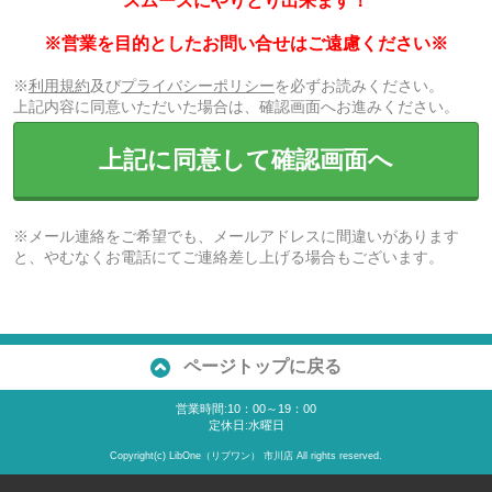
スムーズにやりとり出来ます！
※営業を目的としたお問い合せはご遠慮ください※
※
利用規約
及び
プライバシーポリシー
を必ずお読みください。
上記内容に同意いただいた場合は、確認画面へお進みください。
上記に同意して確認画面へ
※メール連絡をご希望でも、メールアドレスに間違いがあります
と、やむなくお電話にてご連絡差し上げる場合もございます。
ページトップに戻る
営業時間:10：00～19：00
定休日:水曜日
Copyright(c) LibOne（リブワン） 市川店 All rights reserved.