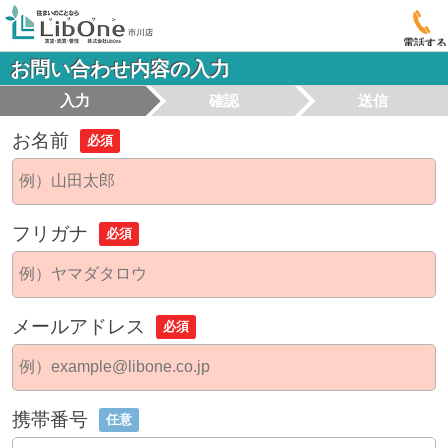
電話する
お問い合わせ内容の入力
入力
確認
送信
お名前
必須
フリガナ
必須
メールアドレス
必須
携帯番号
任意