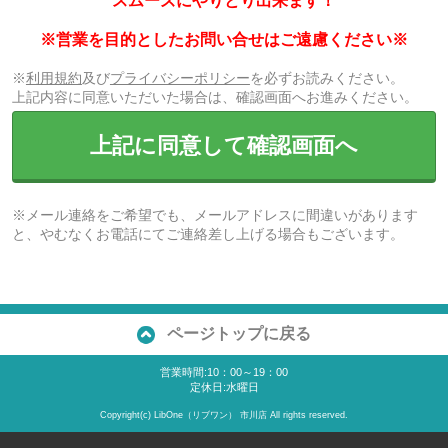
スムーズにやりとり出来ます！
※営業を目的としたお問い合せはご遠慮ください※
※
利用規約
及び
プライバシーポリシー
を必ずお読みください。
上記内容に同意いただいた場合は、確認画面へお進みください。
上記に同意して確認画面へ
※メール連絡をご希望でも、メールアドレスに間違いがあります
と、やむなくお電話にてご連絡差し上げる場合もございます。
ページトップに戻る
営業時間:10：00～19：00
定休日:水曜日
Copyright(c) LibOne（リブワン） 市川店 All rights reserved.