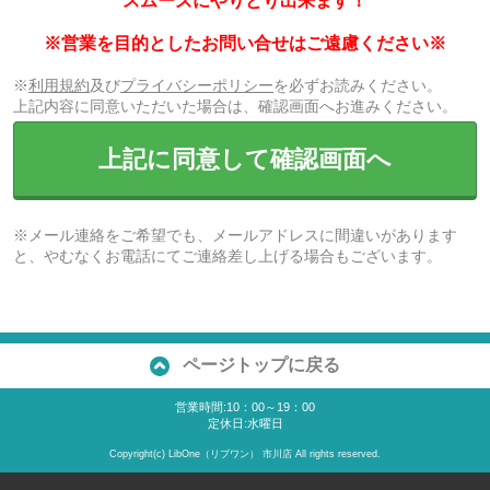
スムーズにやりとり出来ます！
※営業を目的としたお問い合せはご遠慮ください※
※
利用規約
及び
プライバシーポリシー
を必ずお読みください。
上記内容に同意いただいた場合は、確認画面へお進みください。
上記に同意して確認画面へ
※メール連絡をご希望でも、メールアドレスに間違いがあります
と、やむなくお電話にてご連絡差し上げる場合もございます。
ページトップに戻る
営業時間:10：00～19：00
定休日:水曜日
Copyright(c) LibOne（リブワン） 市川店 All rights reserved.