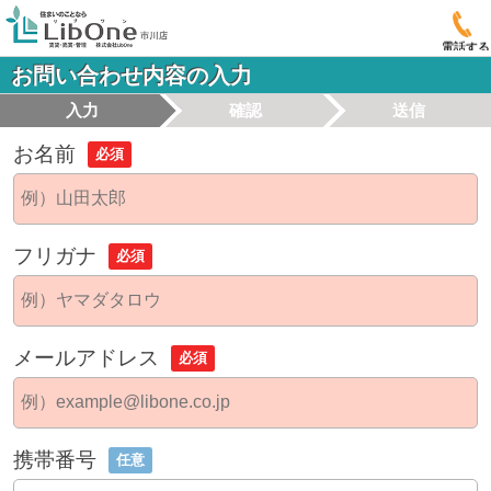
電話する
お問い合わせ内容の入力
入力
確認
送信
お名前
必須
フリガナ
必須
メールアドレス
必須
携帯番号
任意