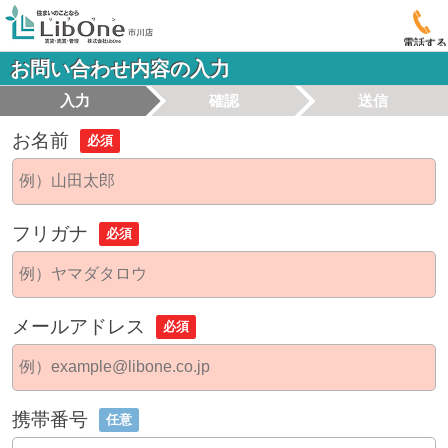
電話する
お問い合わせ内容の入力
入力
確認
送信
お名前
必須
フリガナ
必須
メールアドレス
必須
携帯番号
任意