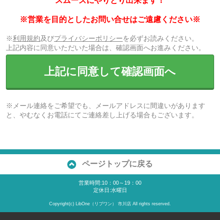
スムーズにやりとり出来ます！
※営業を目的としたお問い合せはご遠慮ください※
※
利用規約
及び
プライバシーポリシー
を必ずお読みください。
上記内容に同意いただいた場合は、確認画面へお進みください。
上記に同意して確認画面へ
※メール連絡をご希望でも、メールアドレスに間違いがあります
と、やむなくお電話にてご連絡差し上げる場合もございます。
ページトップに戻る
営業時間:10：00～19：00
定休日:水曜日
Copyright(c) LibOne（リブワン） 市川店 All rights reserved.