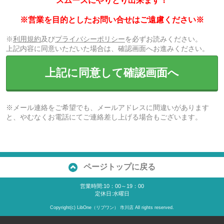
スムーズにやりとり出来ます！
※営業を目的としたお問い合せはご遠慮ください※
※
利用規約
及び
プライバシーポリシー
を必ずお読みください。
上記内容に同意いただいた場合は、確認画面へお進みください。
上記に同意して確認画面へ
※メール連絡をご希望でも、メールアドレスに間違いがあります
と、やむなくお電話にてご連絡差し上げる場合もございます。
ページトップに戻る
営業時間:10：00～19：00
定休日:水曜日
Copyright(c) LibOne（リブワン） 市川店 All rights reserved.