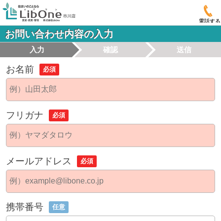
電話する
お問い合わせ内容の入力
入力
確認
送信
お名前
必須
フリガナ
必須
メールアドレス
必須
携帯番号
任意