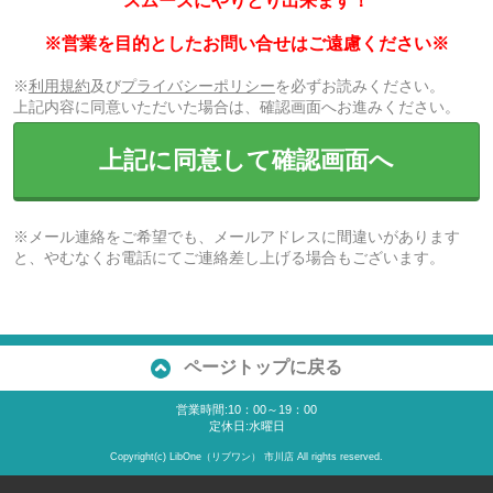
スムーズにやりとり出来ます！
※営業を目的としたお問い合せはご遠慮ください※
※
利用規約
及び
プライバシーポリシー
を必ずお読みください。
上記内容に同意いただいた場合は、確認画面へお進みください。
上記に同意して確認画面へ
※メール連絡をご希望でも、メールアドレスに間違いがあります
と、やむなくお電話にてご連絡差し上げる場合もございます。
ページトップに戻る
営業時間:10：00～19：00
定休日:水曜日
Copyright(c) LibOne（リブワン） 市川店 All rights reserved.