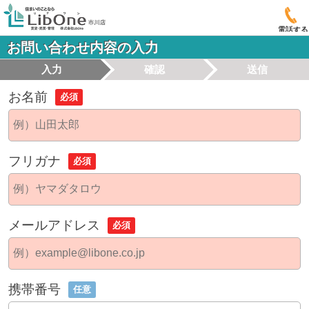
電話する
お問い合わせ内容の入力
入力
確認
送信
お名前
必須
フリガナ
必須
メールアドレス
必須
携帯番号
任意