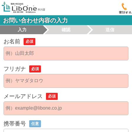
電話する
お問い合わせ内容の入力
入力
確認
送信
お名前
必須
フリガナ
必須
メールアドレス
必須
携帯番号
任意