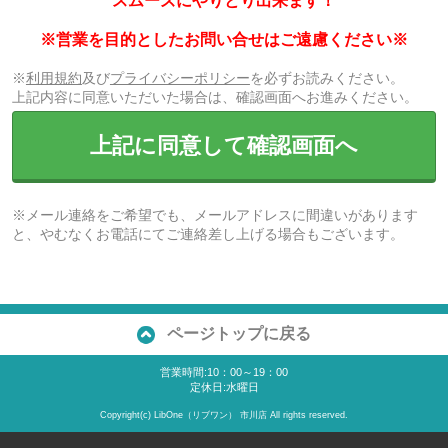
スムーズにやりとり出来ます！
※営業を目的としたお問い合せはご遠慮ください※
※
利用規約
及び
プライバシーポリシー
を必ずお読みください。
上記内容に同意いただいた場合は、確認画面へお進みください。
上記に同意して確認画面へ
※メール連絡をご希望でも、メールアドレスに間違いがあります
と、やむなくお電話にてご連絡差し上げる場合もございます。
ページトップに戻る
営業時間:10：00～19：00
定休日:水曜日
Copyright(c) LibOne（リブワン） 市川店 All rights reserved.