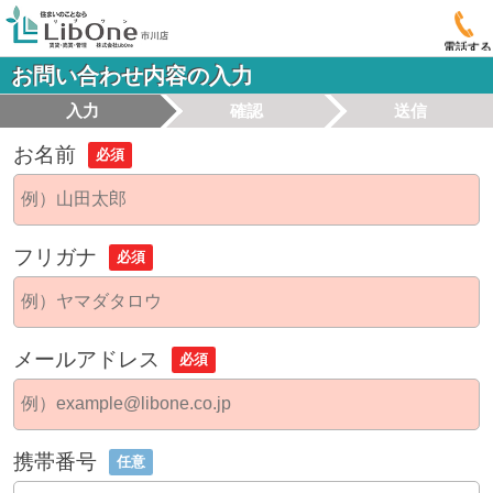
電話する
お問い合わせ内容の入力
入力
確認
送信
お名前
必須
フリガナ
必須
メールアドレス
必須
携帯番号
任意