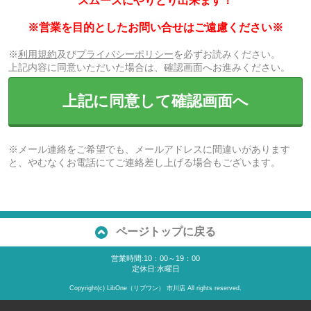
スムーズにやりとり出来ます！
※営業を目的としたお問い合せはご遠慮ください※
※
利用規約
及び
プライバシーポリシー
を必ずお読みください。
上記内容に同意いただいた場合は、確認画面へお進みください。
上記に同意して確認画面へ
※メール連絡をご希望でも、メールアドレスに間違いがあります
と、やむなくお電話にてご連絡差し上げる場合もございます。
ページトップに戻る
営業時間:10：00～19：00
定休日:水曜日
Copyright(c) LibOne（リブワン） 市川店 All rights reserved.