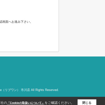
認画面へお進み下さい。
bOne（リブワン） 市川店 All Rights Reserved.
当社の
をご確認ください。
閉じる
「Cookieの取扱いについて」