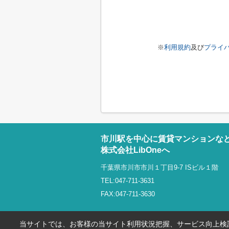
※
利用規約
及び
プライ
市川駅を中心に賃貸マンションな
株式会社LibOneへ
千葉県市川市市川１丁目9-7 ISビル１階
TEL:047-711-3631
FAX:047-711-3630
当サイトでは、お客様の当サイト利用状況把握、サービス向上検討