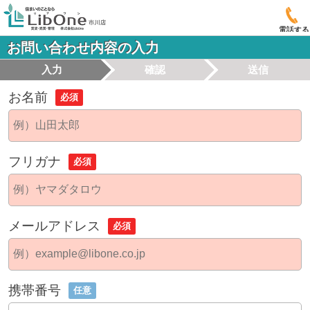
電話する
お問い合わせ内容の入力
入力
確認
送信
お名前
必須
フリガナ
必須
メールアドレス
必須
携帯番号
任意