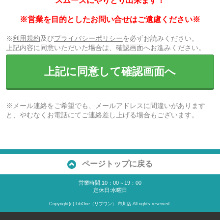
スムーズにやりとり出来ます！
※営業を目的としたお問い合せはご遠慮ください※
※
利用規約
及び
プライバシーポリシー
を必ずお読みください。
上記内容に同意いただいた場合は、確認画面へお進みください。
上記に同意して確認画面へ
※メール連絡をご希望でも、メールアドレスに間違いがあります
と、やむなくお電話にてご連絡差し上げる場合もございます。
ページトップに戻る
営業時間:10：00～19：00
定休日:水曜日
Copyright(c) LibOne（リブワン） 市川店 All rights reserved.