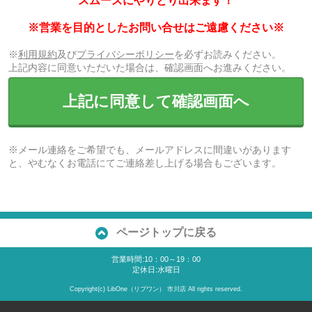
スムーズにやりとり出来ます！
※営業を目的としたお問い合せはご遠慮ください※
※
利用規約
及び
プライバシーポリシー
を必ずお読みください。
上記内容に同意いただいた場合は、確認画面へお進みください。
上記に同意して確認画面へ
※メール連絡をご希望でも、メールアドレスに間違いがあります
と、やむなくお電話にてご連絡差し上げる場合もございます。
ページトップに戻る
営業時間:10：00～19：00
定休日:水曜日
Copyright(c) LibOne（リブワン） 市川店 All rights reserved.