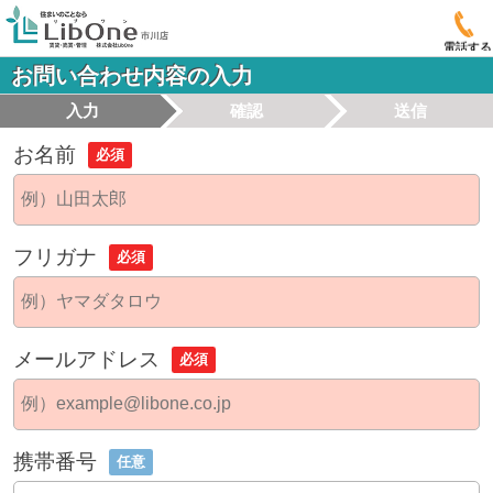
電話する
お問い合わせ内容の入力
入力
確認
送信
お名前
必須
フリガナ
必須
メールアドレス
必須
携帯番号
任意