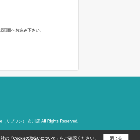
認画面へお進み下さい。
bOne（リブワン） 市川店 All Rights Reserved.
当社の
をご確認ください。
閉じる
「Cookieの取扱いについて」