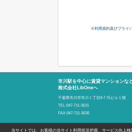
※
利用規約
及び
プライ
市川駅を中心に賃貸マンションな
株式会社LibOneへ
千葉県市川市市川１丁目9-7 ISビル１階
TEL:047-711-3631
FAX:047-711-3630
当サイトでは、お客様の当サイト利用状況把握、サービス向上検討