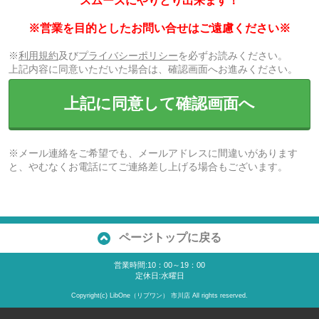
スムーズにやりとり出来ます！
※営業を目的としたお問い合せはご遠慮ください※
※
利用規約
及び
プライバシーポリシー
を必ずお読みください。
上記内容に同意いただいた場合は、確認画面へお進みください。
上記に同意して確認画面へ
※メール連絡をご希望でも、メールアドレスに間違いがあります
と、やむなくお電話にてご連絡差し上げる場合もございます。
ページトップに戻る
営業時間:10：00～19：00
定休日:水曜日
Copyright(c) LibOne（リブワン） 市川店 All rights reserved.