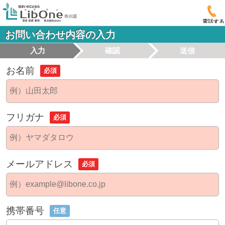
電話する
お問い合わせ内容の入力
入力
確認
送信
お名前
必須
フリガナ
必須
メールアドレス
必須
携帯番号
任意