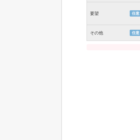
要望
任意
その他
任意