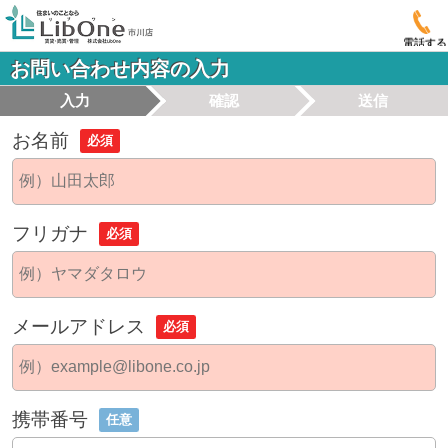
電話する
お問い合わせ内容の入力
入力
確認
送信
お名前
必須
フリガナ
必須
メールアドレス
必須
携帯番号
任意