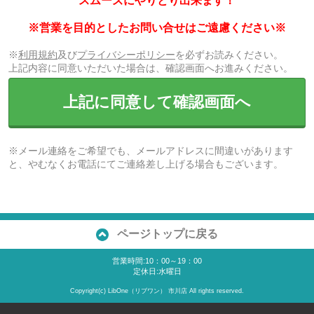
スムーズにやりとり出来ます！
※営業を目的としたお問い合せはご遠慮ください※
※
利用規約
及び
プライバシーポリシー
を必ずお読みください。
上記内容に同意いただいた場合は、確認画面へお進みください。
上記に同意して確認画面へ
※メール連絡をご希望でも、メールアドレスに間違いがあります
と、やむなくお電話にてご連絡差し上げる場合もございます。
ページトップに戻る
営業時間:10：00～19：00
定休日:水曜日
Copyright(c) LibOne（リブワン） 市川店 All rights reserved.