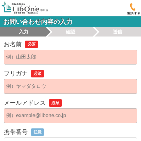
電話する
お問い合わせ内容の入力
入力
確認
送信
お名前
必須
フリガナ
必須
メールアドレス
必須
携帯番号
任意