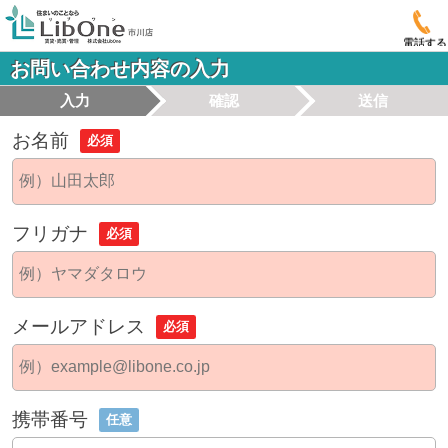
電話する
お問い合わせ内容の入力
入力
確認
送信
お名前
必須
フリガナ
必須
メールアドレス
必須
携帯番号
任意