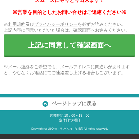
スムーズにやりとり出来ます！
※営業を目的としたお問い合せはご遠慮ください※
※
利用規約
及び
プライバシーポリシー
を必ずお読みください。
上記内容に同意いただいた場合は、確認画面へお進みください。
上記に同意して確認画面へ
※メール連絡をご希望でも、メールアドレスに間違いがあります
と、やむなくお電話にてご連絡差し上げる場合もございます。
ページトップに戻る
営業時間:10：00～19：00
定休日:水曜日
Copyright(c) LibOne（リブワン） 市川店 All rights reserved.