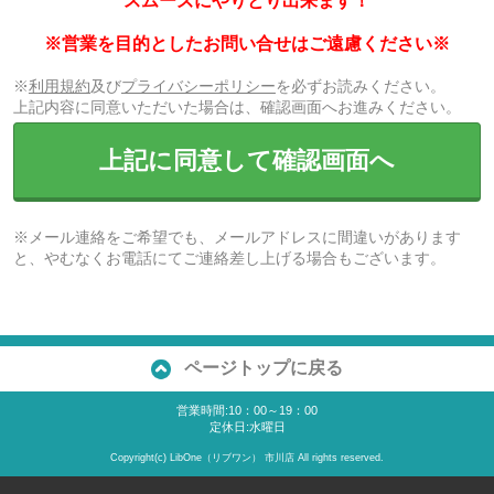
スムーズにやりとり出来ます！
※営業を目的としたお問い合せはご遠慮ください※
※
利用規約
及び
プライバシーポリシー
を必ずお読みください。
上記内容に同意いただいた場合は、確認画面へお進みください。
上記に同意して確認画面へ
※メール連絡をご希望でも、メールアドレスに間違いがあります
と、やむなくお電話にてご連絡差し上げる場合もございます。
ページトップに戻る
営業時間:10：00～19：00
定休日:水曜日
Copyright(c) LibOne（リブワン） 市川店 All rights reserved.