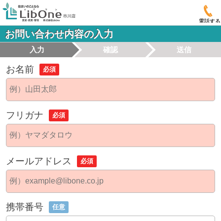
電話する
お問い合わせ内容の入力
入力
確認
送信
お名前
必須
フリガナ
必須
メールアドレス
必須
携帯番号
任意