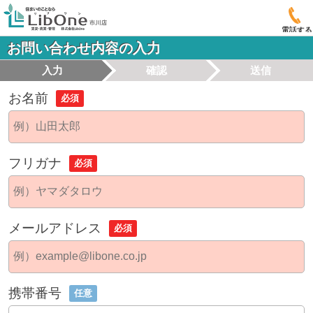
電話する
お問い合わせ内容の入力
入力
確認
送信
お名前
必須
フリガナ
必須
メールアドレス
必須
携帯番号
任意