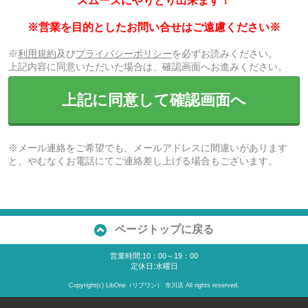
スムーズにやりとり出来ます！
※営業を目的としたお問い合せはご遠慮ください※
※
利用規約
及び
プライバシーポリシー
を必ずお読みください。
上記内容に同意いただいた場合は、確認画面へお進みください。
上記に同意して確認画面へ
※メール連絡をご希望でも、メールアドレスに間違いがあります
と、やむなくお電話にてご連絡差し上げる場合もございます。
ページトップに戻る
営業時間:10：00～19：00
定休日:水曜日
Copyright(c) LibOne（リブワン） 市川店 All rights reserved.