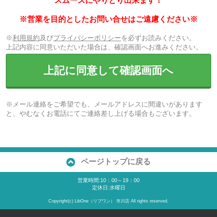
スムーズにやりとり出来ます！
※営業を目的としたお問い合せはご遠慮ください※
※
利用規約
及び
プライバシーポリシー
を必ずお読みください。
上記内容に同意いただいた場合は、確認画面へお進みください。
上記に同意して確認画面へ
※メール連絡をご希望でも、メールアドレスに間違いがあります
と、やむなくお電話にてご連絡差し上げる場合もございます。
ページトップに戻る
営業時間:10：00～19：00
定休日:水曜日
Copyright(c) LibOne（リブワン） 市川店 All rights reserved.