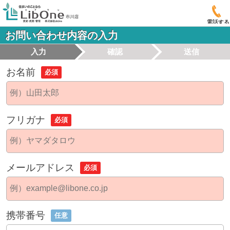
電話する
お問い合わせ内容の入力
入力
確認
送信
お名前
必須
フリガナ
必須
メールアドレス
必須
携帯番号
任意