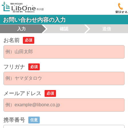
電話する
お問い合わせ内容の入力
入力
確認
送信
お名前
必須
フリガナ
必須
メールアドレス
必須
携帯番号
任意