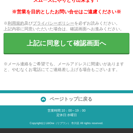
スムーズにやりとり出来ます！
※営業を目的としたお問い合せはご遠慮ください※
※
利用規約
及び
プライバシーポリシー
を必ずお読みください。
上記内容に同意いただいた場合は、確認画面へお進みください。
上記に同意して確認画面へ
※メール連絡をご希望でも、メールアドレスに間違いがあります
と、やむなくお電話にてご連絡差し上げる場合もございます。
ページトップに戻る
営業時間:10：00～19：00
定休日:水曜日
Copyright(c) LibOne（リブワン） 市川店 All rights reserved.