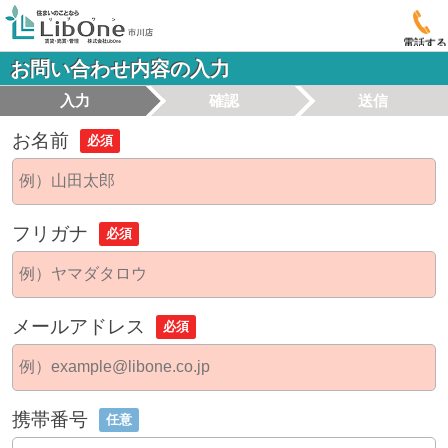
電話する
お問い合わせ内容の入力
入力
確認
送信
お名前
必須
フリガナ
必須
メールアドレス
必須
携帯番号
任意