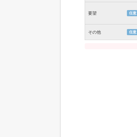
要望
任意
その他
任意