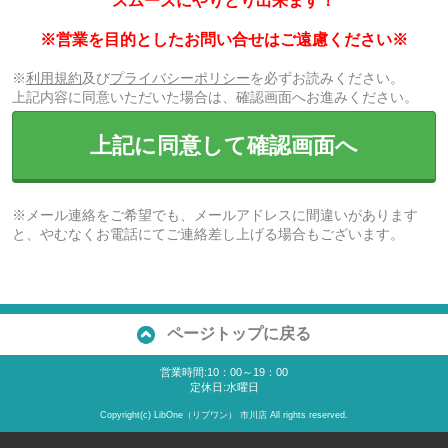
スムーズにやりとり出来ます！
※営業を目的としたお問い合せはご遠慮ください※
※
利用規約
及び
プライバシーポリシー
を必ずお読みください。
上記内容に同意いただいた場合は、確認画面へお進みください。
上記に同意して確認画面へ
※メール連絡をご希望でも、メールアドレスに間違いがあります
と、やむなくお電話にてご連絡差し上げる場合もございます。
ページトップに戻る
営業時間:10：00～19：00
定休日:水曜日
Copyright(c) LibOne（リブワン） 市川店 All rights reserved.