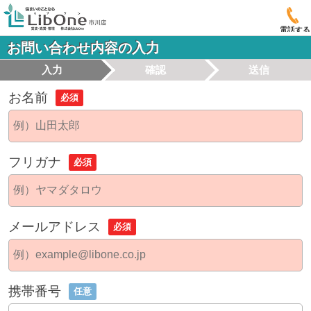
電話する
お問い合わせ内容の入力
入力
確認
送信
お名前
必須
フリガナ
必須
メールアドレス
必須
携帯番号
任意