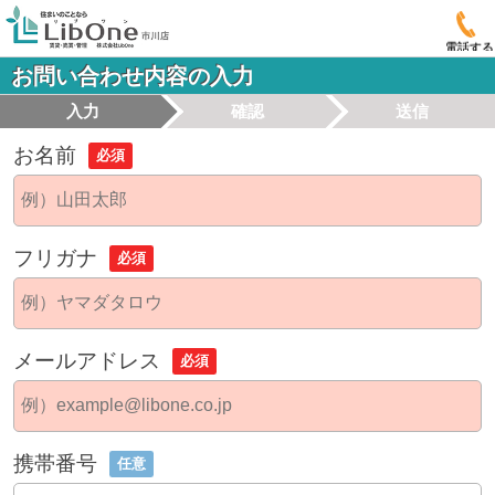
電話する
お問い合わせ内容の入力
入力
確認
送信
お名前
必須
フリガナ
必須
メールアドレス
必須
携帯番号
任意