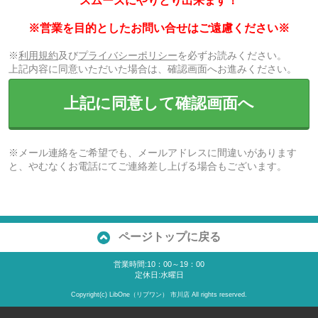
スムーズにやりとり出来ます！
※営業を目的としたお問い合せはご遠慮ください※
※
利用規約
及び
プライバシーポリシー
を必ずお読みください。
上記内容に同意いただいた場合は、確認画面へお進みください。
上記に同意して確認画面へ
※メール連絡をご希望でも、メールアドレスに間違いがあります
と、やむなくお電話にてご連絡差し上げる場合もございます。
ページトップに戻る
営業時間:10：00～19：00
定休日:水曜日
Copyright(c) LibOne（リブワン） 市川店 All rights reserved.