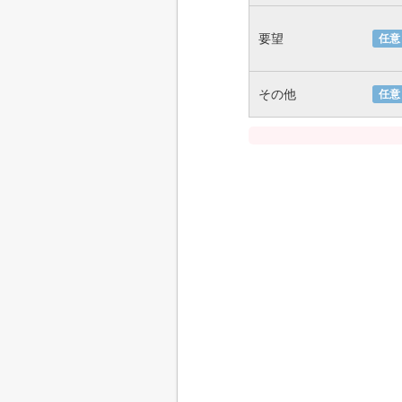
要望
任意
その他
任意