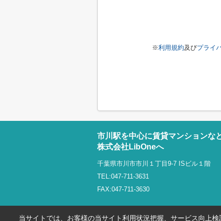
※
利用規約
及び
プライ
市川駅を中心に賃貸マンションな
株式会社LibOneへ
千葉県市川市市川１丁目9-7 ISビル１階
TEL:047-711-3631
FAX:047-711-3630
当サイトでは、お客様の当サイト利用状況把握、サービス向上検討