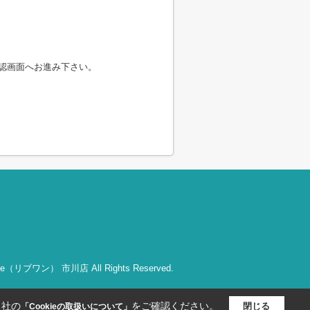
認画面へお進み下さい。
bOne（リブワン） 市川店 All Rights Reserved.
当社の
をご確認ください。
閉じる
「Cookieの取扱いについて」