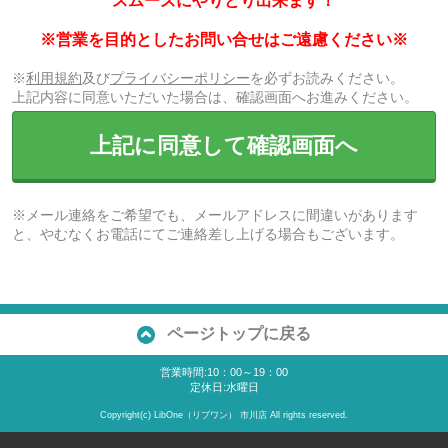
スムーズにやりとり出来ます！
※営業を目的としたお問い合せはご遠慮ください※
※
利用規約
及び
プライバシーポリシー
を必ずお読みください。
上記内容に同意いただいた場合は、確認画面へお進みください。
上記に同意して確認画面へ
※メール連絡をご希望でも、メールアドレスに間違いがあります
と、やむなくお電話にてご連絡差し上げる場合もございます。
ページトップに戻る
営業時間:10：00～19：00
定休日:水曜日
Copyright(c) LibOne（リブワン） 市川店 All rights reserved.