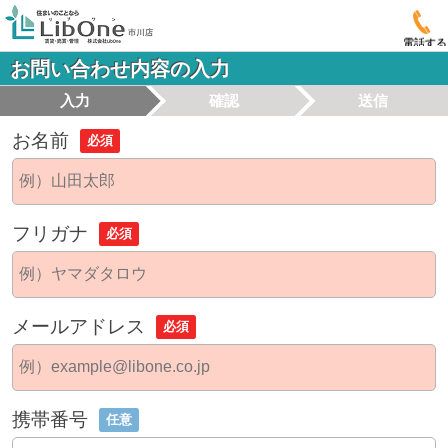
電話する
お問い合わせ内容の入力
入力
確認
送信
お名前
必須
フリガナ
必須
メールアドレス
必須
携帯番号
任意