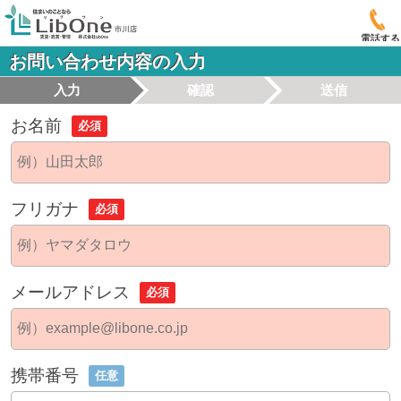
電話する
お問い合わせ内容の入力
入力
確認
送信
お名前
必須
フリガナ
必須
メールアドレス
必須
携帯番号
任意