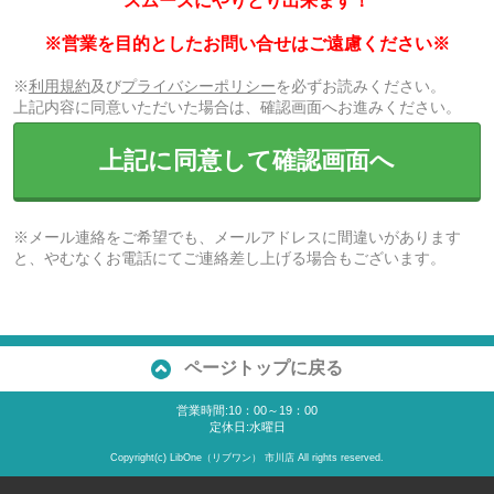
スムーズにやりとり出来ます！
※営業を目的としたお問い合せはご遠慮ください※
※
利用規約
及び
プライバシーポリシー
を必ずお読みください。
上記内容に同意いただいた場合は、確認画面へお進みください。
上記に同意して確認画面へ
※メール連絡をご希望でも、メールアドレスに間違いがあります
と、やむなくお電話にてご連絡差し上げる場合もございます。
ページトップに戻る
営業時間:10：00～19：00
定休日:水曜日
Copyright(c) LibOne（リブワン） 市川店 All rights reserved.