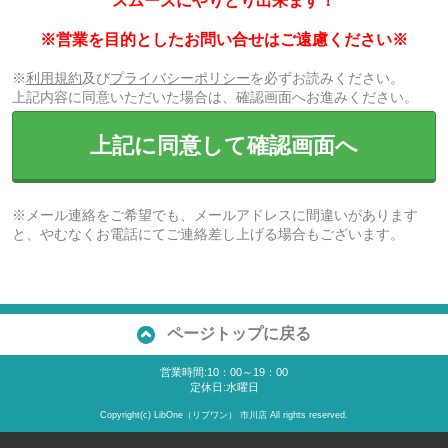
スムーズにやりとり出来ます！
※営業を目的としたお問い合せはご遠慮ください※
※
利用規約
及び
プライバシーポリシー
を必ずお読みください。
上記内容に同意いただいた場合は、確認画面へお進みください。
上記に同意して確認画面へ
※メール連絡をご希望でも、メールアドレスに間違いがあります
と、やむなくお電話にてご連絡差し上げる場合もございます。
ページトップに戻る
営業時間:10：00～19：00
定休日:水曜日
Copyright(c) LibOne（リブワン） 市川店 All rights reserved.