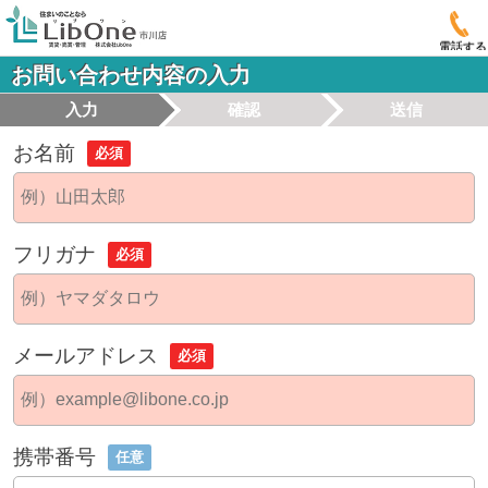
電話する
お問い合わせ内容の入力
入力
確認
送信
お名前
必須
フリガナ
必須
メールアドレス
必須
携帯番号
任意