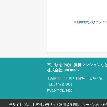
※
利用規約
及び
プライ
市川駅を中心に賃貸マンションな
株式会社LibOneへ
千葉県市川市市川１丁目9-7 ISビル１階
TEL:047-711-3631
FAX:047-711-3630
当サイトでは、お客様の当サイト利用状況把握、サービス向上検討