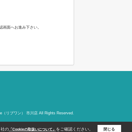
認画面へお進み下さい。
bOne（リブワン） 市川店 All Rights Reserved.
当社の
をご確認ください。
閉じる
「Cookieの取扱いについて」