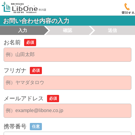
電話する
お問い合わせ内容の入力
入力
確認
送信
お名前
必須
フリガナ
必須
メールアドレス
必須
携帯番号
任意