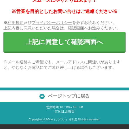
スムーズにやりとり出来ます！
※営業を目的としたお問い合せはご遠慮ください※
※
利用規約
及び
プライバシーポリシー
を必ずお読みください。
上記内容に同意いただいた場合は、確認画面へお進みください。
上記に同意して確認画面へ
※メール連絡をご希望でも、メールアドレスに間違いがあります
と、やむなくお電話にてご連絡差し上げる場合もございます。
ページトップに戻る
営業時間:10：00～19：00
定休日:水曜日
Copyright(c) LibOne（リブワン） 市川店 All rights reserved.