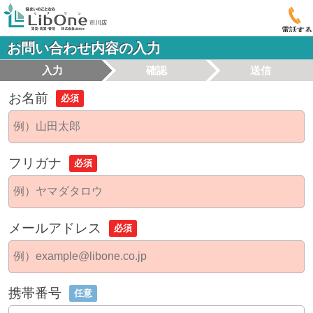
電話する
お問い合わせ内容の入力
入力
確認
送信
お名前
必須
フリガナ
必須
メールアドレス
必須
携帯番号
任意