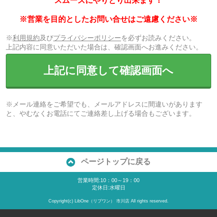
スムーズにやりとり出来ます！
※営業を目的としたお問い合せはご遠慮ください※
※
利用規約
及び
プライバシーポリシー
を必ずお読みください。
上記内容に同意いただいた場合は、確認画面へお進みください。
上記に同意して確認画面へ
※メール連絡をご希望でも、メールアドレスに間違いがあります
と、やむなくお電話にてご連絡差し上げる場合もございます。
ページトップに戻る
営業時間:10：00～19：00
定休日:水曜日
Copyright(c) LibOne（リブワン） 市川店 All rights reserved.