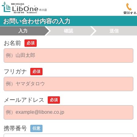
電話する
お問い合わせ内容の入力
入力
確認
送信
お名前
必須
フリガナ
必須
メールアドレス
必須
携帯番号
任意