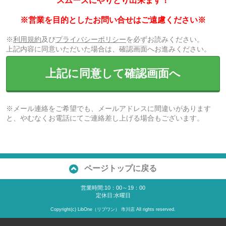
スムーズにやりとり出来ます！
※営業を目的としたお問い合せはご遠慮ください※
※
利用規約
及び
プライバシーポリシー
を必ずお読みください。
上記内容に同意いただいた場合は、確認画面へお進みください。
上記に同意して確認画面へ
※メール連絡をご希望でも、メールアドレスに間違いがあります
と、やむなくお電話にてご連絡差し上げる場合もございます。
ページトップに戻る
営業時間:10：00～19：00
定休日:水曜日
Copyright(c) LibOne（リブワン） 市川店 All rights reserved.