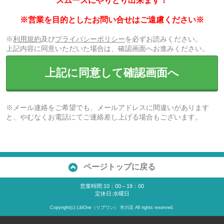
スムーズにやりとり出来ます！
※営業を目的としたお問い合せはご遠慮ください※
※
利用規約
及び
プライバシーポリシー
を必ずお読みください。
上記内容に同意いただいた場合は、確認画面へお進みください。
上記に同意して確認画面へ
※メール連絡をご希望でも、メールアドレスに間違いがあります
と、やむなくお電話にてご連絡差し上げる場合もございます。
ページトップに戻る
営業時間:10：00～19：00
定休日:水曜日
Copyright(c) LibOne（リブワン） 市川店 All rights reserved.