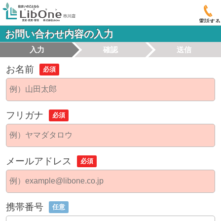
電話する
お問い合わせ内容の入力
入力
確認
送信
お名前
必須
フリガナ
必須
メールアドレス
必須
携帯番号
任意