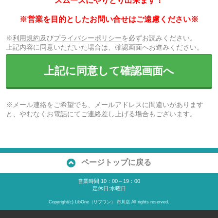
スムーズにやりとり出来ます！
※営業を目的としたお問い合せはご遠慮ください※
※
利用規約
及び
プライバシーポリシー
を必ずお読みください。
上記内容に同意いただいた場合は、確認画面へお進みください。
上記に同意して確認画面へ
※メール連絡をご希望でも、メールアドレスに間違いがあります
と、やむなくお電話にてご連絡差し上げる場合もございます。
ページトップに戻る
営業時間:10：00～19：00
定休日:水曜日
Copyright(c) LibOne（リブワン） 市川店 All rights reserved.