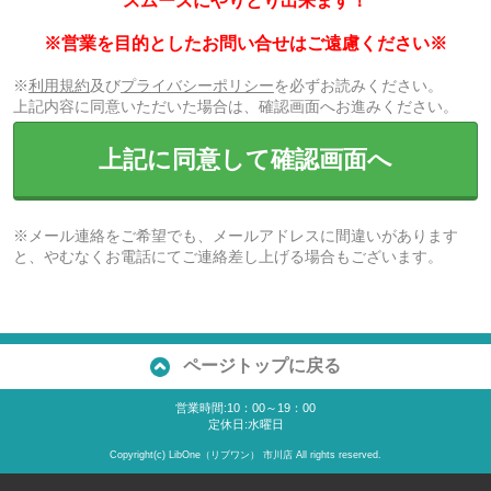
スムーズにやりとり出来ます！
※営業を目的としたお問い合せはご遠慮ください※
※
利用規約
及び
プライバシーポリシー
を必ずお読みください。
上記内容に同意いただいた場合は、確認画面へお進みください。
上記に同意して確認画面へ
※メール連絡をご希望でも、メールアドレスに間違いがあります
と、やむなくお電話にてご連絡差し上げる場合もございます。
ページトップに戻る
営業時間:10：00～19：00
定休日:水曜日
Copyright(c) LibOne（リブワン） 市川店 All rights reserved.