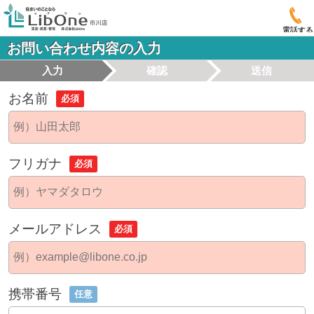
電話する
お問い合わせ内容の入力
入力
確認
送信
お名前
必須
フリガナ
必須
メールアドレス
必須
携帯番号
任意