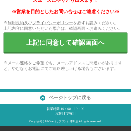
スムーズにやりとり出来ます！
※営業を目的としたお問い合せはご遠慮ください※
※
利用規約
及び
プライバシーポリシー
を必ずお読みください。
上記内容に同意いただいた場合は、確認画面へお進みください。
上記に同意して確認画面へ
※メール連絡をご希望でも、メールアドレスに間違いがあります
と、やむなくお電話にてご連絡差し上げる場合もございます。
ページトップに戻る
営業時間:10：00～19：00
定休日:水曜日
Copyright(c) LibOne（リブワン） 市川店 All rights reserved.