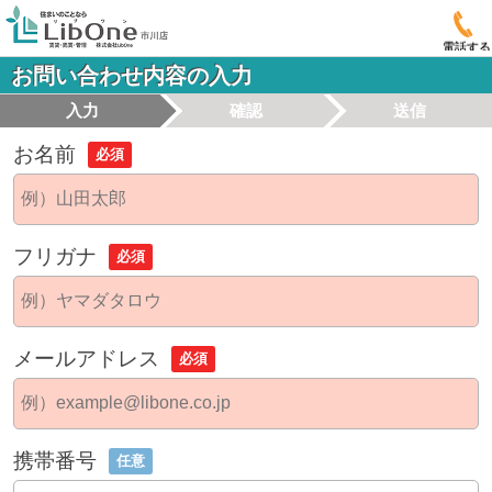
電話する
お問い合わせ内容の入力
入力
確認
送信
お名前
必須
フリガナ
必須
メールアドレス
必須
携帯番号
任意