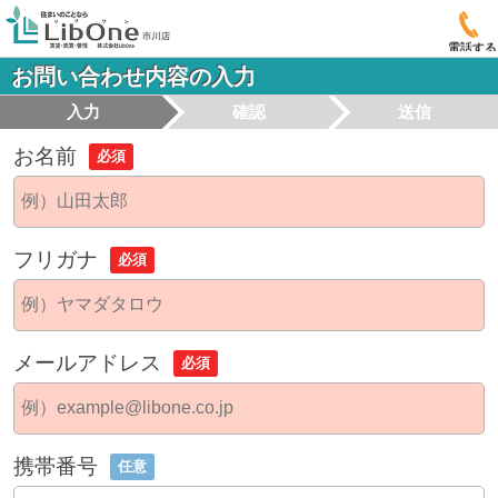
電話する
お問い合わせ内容の入力
入力
確認
送信
お名前
必須
フリガナ
必須
メールアドレス
必須
携帯番号
任意