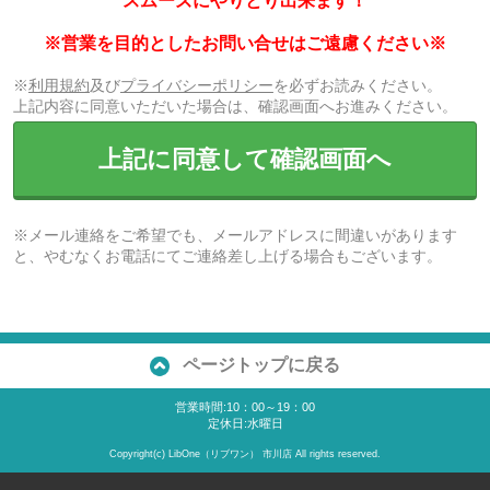
スムーズにやりとり出来ます！
※営業を目的としたお問い合せはご遠慮ください※
※
利用規約
及び
プライバシーポリシー
を必ずお読みください。
上記内容に同意いただいた場合は、確認画面へお進みください。
上記に同意して確認画面へ
※メール連絡をご希望でも、メールアドレスに間違いがあります
と、やむなくお電話にてご連絡差し上げる場合もございます。
ページトップに戻る
営業時間:10：00～19：00
定休日:水曜日
Copyright(c) LibOne（リブワン） 市川店 All rights reserved.