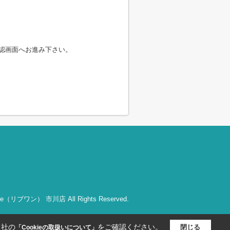
認画面へお進み下さい。
bOne（リブワン） 市川店 All Rights Reserved.
当社の
をご確認ください。
閉じる
「Cookieの取扱いについて」