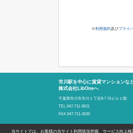
※
利用規約
及び
プライ
市川駅を中心に賃貸マンションな
株式会社LibOneへ
千葉県市川市市川１丁目9-7 ISビル１階
TEL:047-711-3631
FAX:047-711-3630
当サイトでは、お客様の当サイト利用状況把握、サービス向上検討